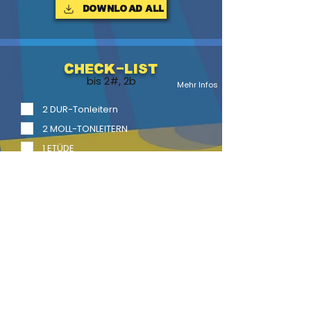
Download ALL
Check-List
bis 2#, 2b
Mehr Infos
2 DUR-Tonleitern
2 MOLL-TONLEITERN
1 ETÜDE
1 Vortragsstück
2 Vortragsstücke mit Begl.
LITERATUR
BACK
HOME
HEFTE