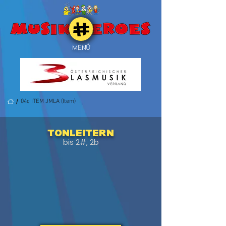
MENÜ
/
04c ITEM JMLA (Item)
Tonleitern
bis 2#, 2b