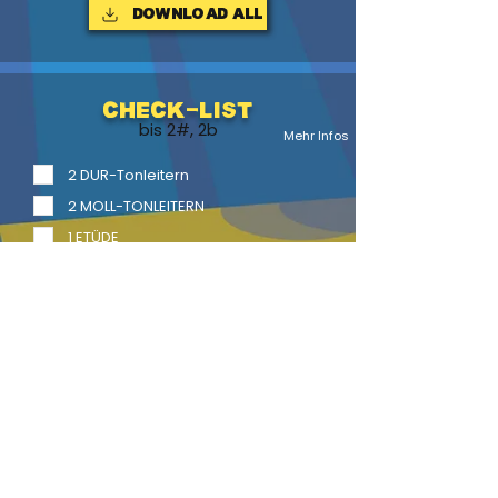
Download ALL
Check-List
bis 2#, 2b
Mehr Infos
2 DUR-Tonleitern
2 MOLL-TONLEITERN
1 ETÜDE
1 Vortragsstück
2 Vortragsstücke mit Begl.
LITERATUR
BACK
HOME
HEFTE