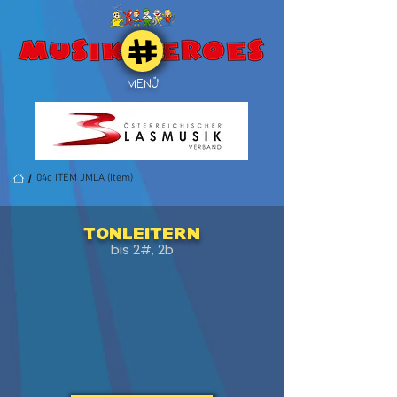
MENÜ
/
04c ITEM JMLA (Item)
Tonleitern
bis 2#, 2b