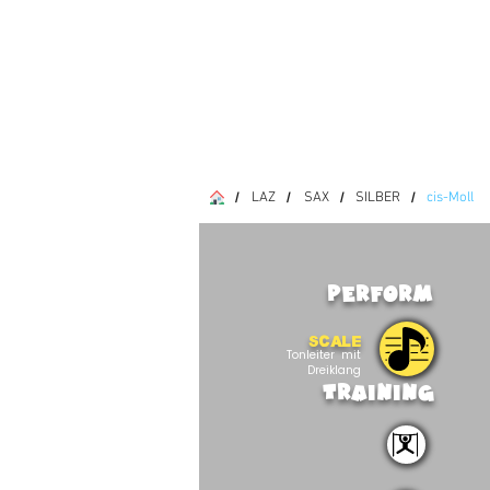
LAZ
SAX
SILBER
cis-Moll
/
/
/
/
PERFORM
SCALE
Tonleiter mit
Dreiklang
TRAINING