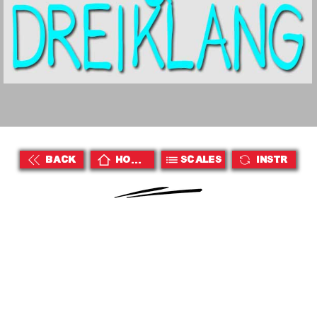
BACK
HOME
Scales
Instr