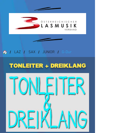
LAZ
SAX
JUNIOR
G-Dur
/
/
/
/
Tonleiter + Dreiklang