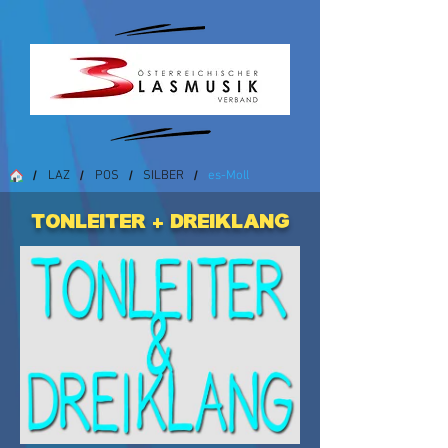
LAZ
POS
SILBER
es-Moll
/
/
/
/
Tonleiter + Dreiklang