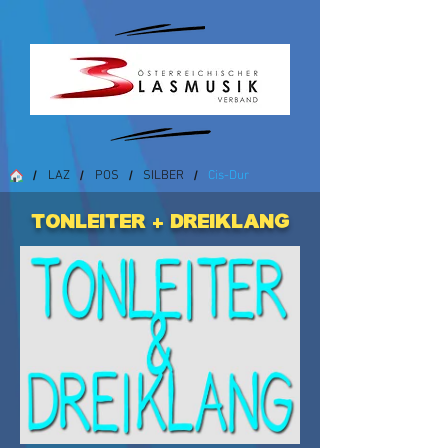
LAZ
POS
SILBER
Cis-Dur
/
/
/
/
Tonleiter + Dreiklang