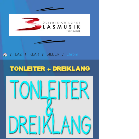
LAZ
KLAR
SILBER
Chrom
/
/
/
/
Tonleiter + Dreiklang