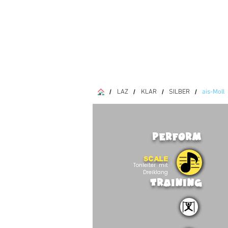
LAZ
KLAR
SILBER
ais-Moll
/
/
/
/
PERFORM
SCALE
Tonleiter mit
Dreiklang
TRAINING