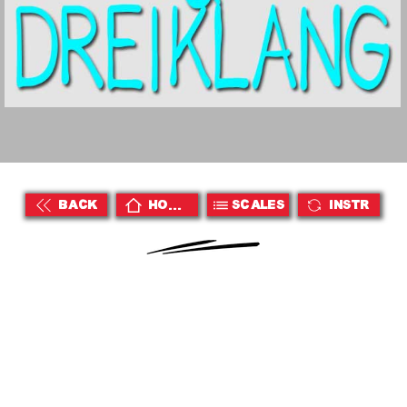
BACK
HOME
Scales
Instr