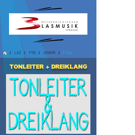
LAZ
FTB
JUNIOR
F-Dur
/
/
/
/
Tonleiter + Dreiklang