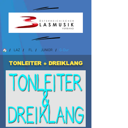
LAZ
FL
JUNIOR
G-Dur
/
/
/
/
Tonleiter + Dreiklang