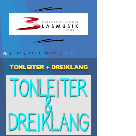
LAZ
FAG
BRONZE
A-Dur
/
/
/
/
Tonleiter + Dreiklang