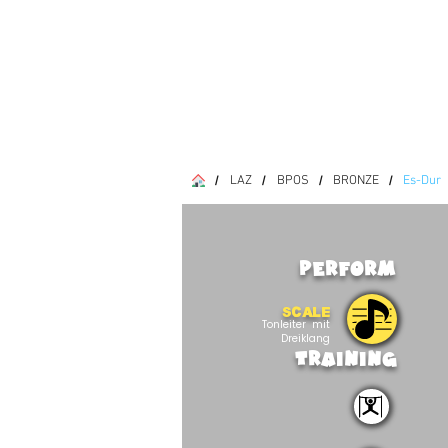
LAZ
BPOS
BRONZE
Es-Dur
/
/
/
/
PERFORM
SCALE
Tonleiter mit
Dreiklang
TRAINING