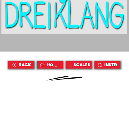
BACK
HOME
Scales
Instr