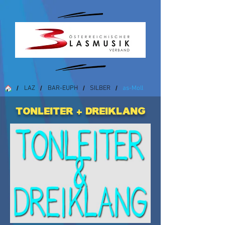
LAZ
BAR-EUPH
SILBER
as-Moll
/
/
/
/
Tonleiter + Dreiklang