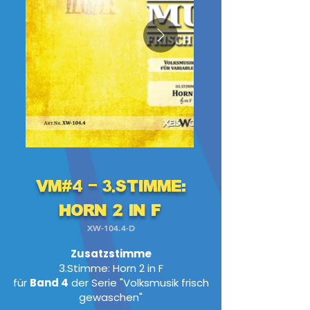
VM#4 - 3.Stimme:
Horn 2 in F
XW-104.4-D
Zusatzstimme
3.Stimme: Horn 2 in F
für
Band 4
der Serie "Volksmusik frisch
gewaschen"