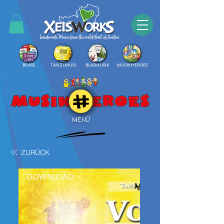
BRASS
TANZLMUSI
BLASMUSIK
MUSIKHEROES
MENÜ
ZURÜCK
DOWNLOAD