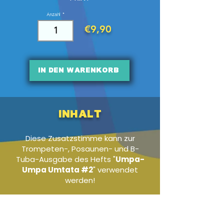
Anzahl
€9,90
In den Warenkorb
Inhalt
Diese Zusatzstimme kann zur
Trompeten-, Posaunen- und B-
Tuba-Ausgabe des Hefts "
Umpa-
Umpa Umtata #2
" verwendet
werden!
Audio-Beispiel