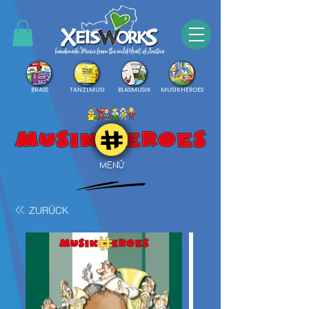
BRASS
TANZLMUSI
BLASMUSIK
MUSIKHEROES
MENÜ
ZURÜCK