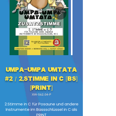
Umpa-Umpa Umtata
#2 / 2.Stimme in C [BS]
[PRINT]
XW-562.04-P
2.Stimme in C für Posaune und andere
Instrumente im Bassschlüssel in C
als
PRINT