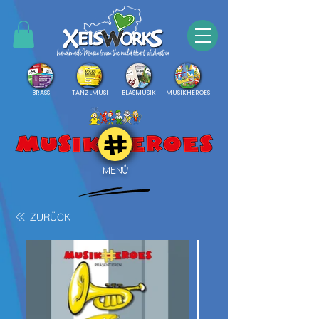
BRASS
TANZLMUSI
BLASMUSIK
MUSIKHEROES
MENÜ
ZURÜCK