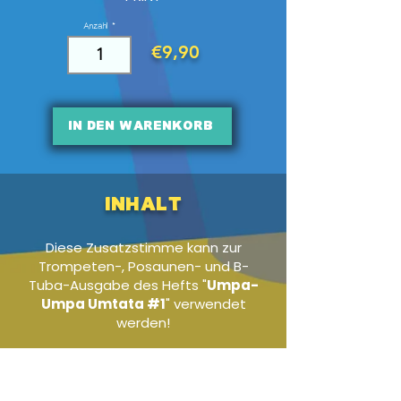
Anzahl
€9,90
In den Warenkorb
Inhalt
Diese Zusatzstimme kann zur
Trompeten-, Posaunen- und B-
Tuba-Ausgabe des Hefts "
Umpa-
Umpa Umtata #1
" verwendet
werden!
Audio-Beispiel