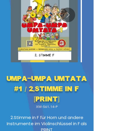
Umpa-Umpa Umtata
#1 / 2.Stimme in F
[PRINT]
XW-561.14-P
2.Stimme in F für Horn und andere
Instrumente im Violinschlüssel in F
als
PRINT