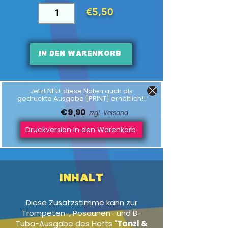
€5,50
In den Warenkorb
Jetzt NEU: diese Noten auch als
gedruckte Ausgabe [PRINT] erhältlich!!
€9,90
zzgl. Versand
Druckversion in den Warenkorb
Inhalt
Diese Zusatzstimme kann zur
Trompeten-, Posaunen- und B-
Tuba-Ausgabe des Hefts "
Tanzl &