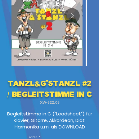
Tanzl&G'stanzl #2
/ Begleitstimme in C
XW-522.05
Begleitstimme in C ("Leadsheet") für
Klavier, Gitarre, Akkordeon, Diat.
Harmonika u.m. als DOWNLOAD
Anzahl