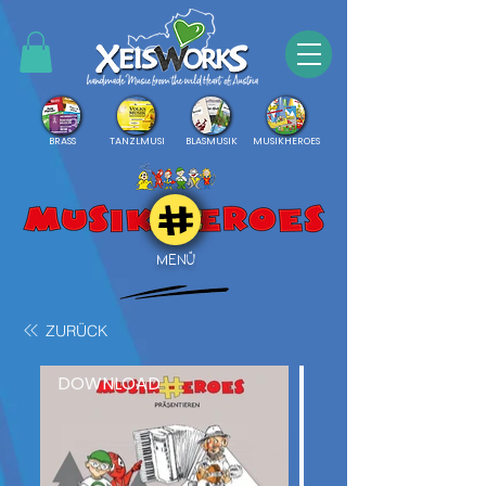
BRASS
TANZLMUSI
BLASMUSIK
MUSIKHEROES
MENÜ
ZURÜCK
DOWNLOAD