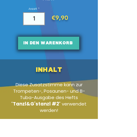
Anzahl
€9,90
In den Warenkorb
Inhalt
Diese Zusatzstimme kann zur
Trompeten-, Posaunen- und B-
Tuba-Ausgabe des Hefts
"
Tanzl&G'stanzl #2
" verwendet
werden!
Audio-Beispiel