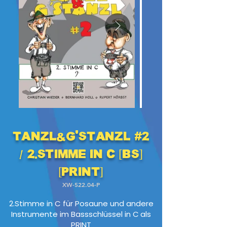
Tanzl&G'stanzl #2
/ 2.Stimme in C [BS]
[PRINT]
XW-522.04-P
2.Stimme in C für Posaune und andere
Instrumente im Bassschlüssel in C
als
PRINT