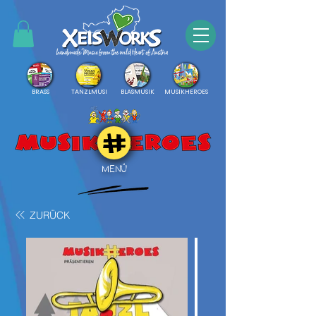
BRASS
TANZLMUSI
BLASMUSIK
MUSIKHEROES
MENÜ
ZURÜCK