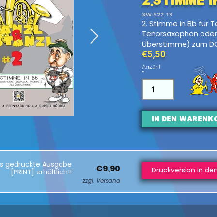
2.Stimme i
XW-522.13
2. Stimme in Bb für T
Tenorsaxophon oder
Überstimme)
zum D
€5,50
Anzahl
In den Warenk
als gedruckte Ausgabe
€9,90
Druckversion in de
[PRINT] erhältlich!!
zzgl. Versand