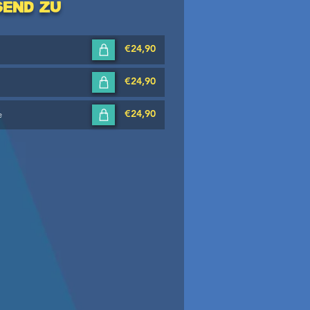
send zu
€24,90
€24,90
€24,90
e