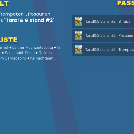
pas
lt
 Trompeten-, Posaunen-
s "
Tanzl & G'stanzl #2
"
Tanzl&G'stanzl #2 - B-Tuba
Tanzl&G'stanzl #2 - Posaune
Liste
rndl ♦ Leitner Hochzeitspolka ♦ In 
Tanzl&G'stanzl #2 - Trompet
r ♦ Sauschädl-Polka ♦ Da kloa 
 im Gamsgebirg ♦ Kainachtaler 
irndl tiaf drunt im Tal ♦ Pretuler 
ht is' finster ♦ Pinsdorfer Walzer 
Hahnpfalzwalzer ♦ Da Summa is 
 Boarisch ♦ Da Resche ♦ 
te ♦ Was schlagt den da drob'n ♦ 
In der Liebeslaube ♦ Simone 
n der hohen Alm ♦ Da Hupfate ♦ 
ützenpolka ♦ Harfen Boarisch ♦ 
ragout Schottisch