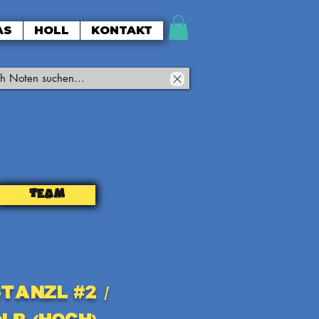
AS
HOLL
KONTAKT
TEAM
tanzl #2 /