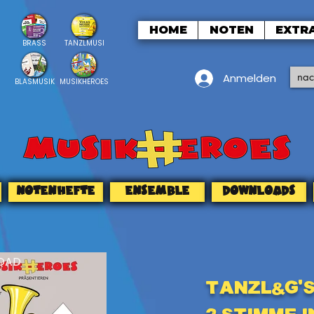
HOME
NOTEN
EXTR
BRASS
TANZLMUSI
Anmelden
BLASMUSIK
MUSIKHEROES
NOTENHEFTE
ENSEMBLE
DOWNLOADS
OAD
Tanzl&G's