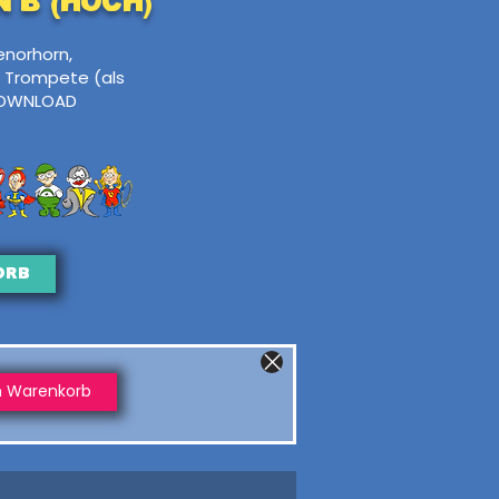
n B (hoch)
enorhorn,
 Trompete (als
OWNLOAD
orb
n Warenkorb