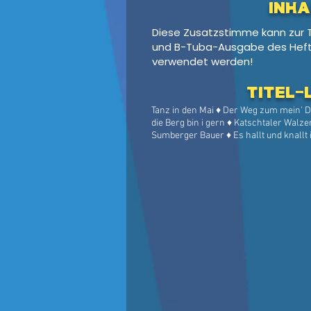
Inha
Diese Zusatzstimme kann zur
und B-Tuba-Ausgabe des Heft
verwendet werden!
Titel-
Tanz in den Mai ♦ Der Weg zum mein' Di
die Berg bin i gern ♦ Katschtaler Walze
Sumberger Bauer ♦ Es hallt und knallt
Walzer ♦ Trink ma's noch a Flascherl ♦ D
Polka ♦ Der Mondscheinige ♦ Bei der Nac
♦ Leckerfassl Polka ♦ Der Waginger ♦ 
aussi ♦ Haushamer Landler ♦ Waldinger
Kirchsteiner Plattler ♦ Auf der Hipflhüt
Gamsjägermarsch ♦ Bastler Boarisch ♦ 
Landler ♦ Tiroler Holzhackerbuam ♦ Vo
Tegernseer Landler ♦ Pinzgauer Eissch
Gruß aus Bärnbach ♦ Kost ja nix ♦ Reh