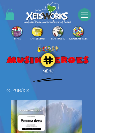
BRASS
TANZLMUSI
BLASMUSIK
MUSIKHEROES
MENÜ
ZURÜCK