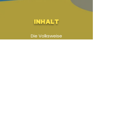
Inhalt
Die Volksweise
Smutna Deva
von Thomas Zsivkovits arrangiert
für Große Böhmische Besetzung
Audio-Beispiel
-01:04
Titel-Liste
Zusatzstimmen
DOWNLOAD