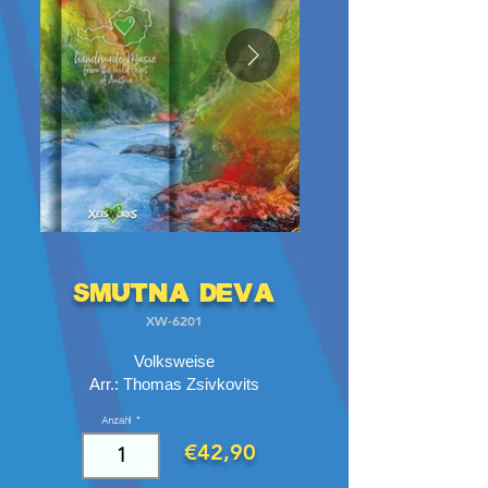
Smutna Deva
XW-6201
Volksweise
Arr.: Thomas Zsivkovits
Anzahl
€42,90