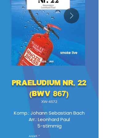
Praeludium Nr. 22
(BWV 867)
XW-4572
Komp.: Johann Sebastian Bach
Arr.: Leonhard Paul
5-stimmig
Anzahl