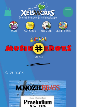
BRASS
TANZLMUSI
BLASMUSIK
MUSIKHEROES
MENÜ
ZURÜCK