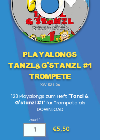
Playalongs
Tanzl&G'stanzl #1
TROMPETE
XW-521.06
123 Playalongs zum Heft "
Tanzl &
G'stanzl #1
" für Trompete als
DOWNLOAD
Anzahl
€5,50