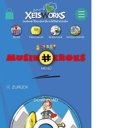
BRASS
TANZLMUSI
BLASMUSIK
MUSIKHEROES
MENÜ
ZURÜCK
DOWNLOAD