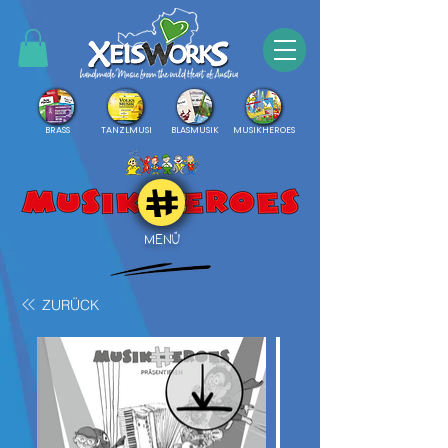
BRASS
TANZLMUSI
BLASMUSIK
MUSIKHEROES
MENÜ
ZURÜCK