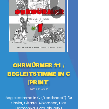
Ohrwürmer #1 /
Begleitstimme in C
[PRINT]
XW-511.05-P
Begleitstimme in C ("Leadsheet") für
Klavier, Gitarre, Akkordeon, Diat.
Harmonika u.v.m. als PRINT