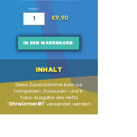
Anzahl
€9,90
In den Warenkorb
Inhalt
Diese Zusatzstimme kann zur
Trompeten-, Posaunen- und B-
Tuba-Ausgabe des Hefts
"
Ohrwürmer#1
" verwendet werden!
Audio-Beispiel
-01:04