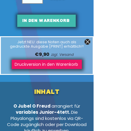
In den Warenkorb
Jetzt NEU: diese Noten auch als
gedruckte Ausgabe [PRINT] erhältlich!!
€9,90
zzgl. Versand
Druckversion in den Warenkorb
Inhalt
O Jubel O Freud
arrangiert für
variables Junior-4tett.
Die
Playalongs sind kostenlos via QR-
Code zugänglich oder per Download
käuflich zu erwerben.