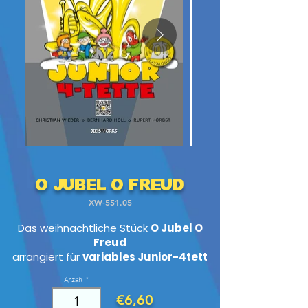
O Jubel O Freud
XW-551.05
Das weihnachtliche Stück
O Jubel O
Freud
arrangiert für
variables Junior-4tett
Anzahl
€6,60