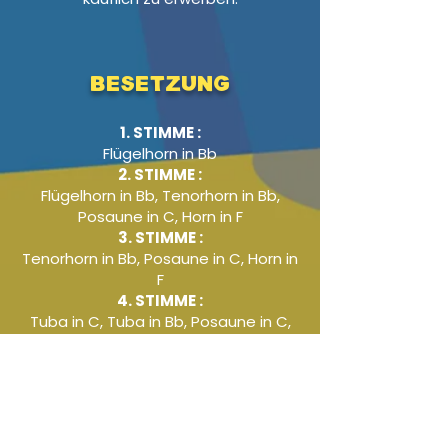
Besetzung
1. STIMME :
Flügelhorn in Bb
2. STIMME :
Flügelhorn in Bb, Tenorhorn in Bb,
Posaune in C, Horn in F
3. STIMME :
Tenorhorn in Bb, Posaune in C, Horn in
F
4. STIMME :
Tuba in C, Tuba in Bb, Posaune in C,
Tenorhorn in Bb
Audio-Beispiel
-01:11