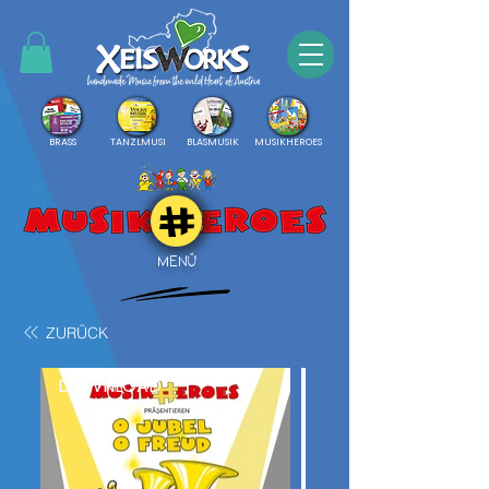
BRASS
TANZLMUSI
BLASMUSIK
MUSIKHEROES
MENÜ
ZURÜCK
DOWNLOAD