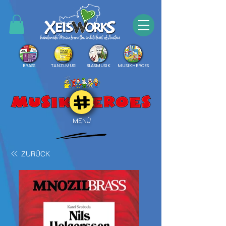
BRASS
TANZLMUSI
BLASMUSIK
MUSIKHEROES
MENÜ
ZURÜCK