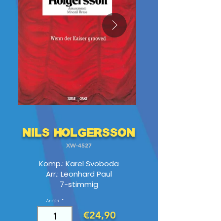
Nils Holgersson
XW-4527
Komp.: Karel Svoboda
Arr.: Leonhard Paul
7-stimmig
Anzahl
€24,90