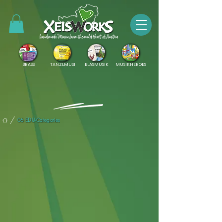
BRASS
TANZLMUSI
BLASMUSIK
MUSIKHEROES
/
06 EDU-Categories