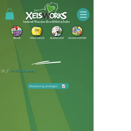
BRASS
TANZLMUSI
BLASMUSIK
MUSIKHEROES
/
06 EDU-Categories
Besetzung anzeigen