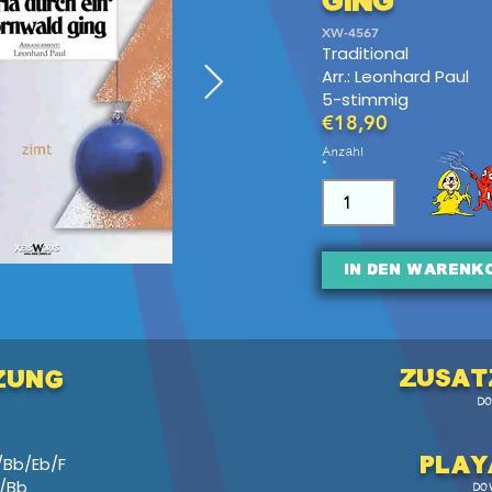
ging
XW-4567
Traditional
Arr.: Leonhard Paul
5-stimmig
€18,90
Anzahl
In den Warenk
Zusat
zung
D
/Bb/Eb/F
Pl
ay
C/Bb
DO