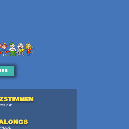
orb
zstimmen
OWNLOAD
Alongs
WNLOAD