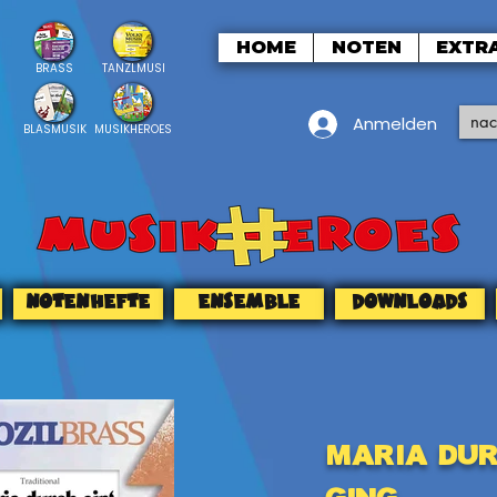
HOME
NOTEN
EXTR
BRASS
TANZLMUSI
Anmelden
BLASMUSIK
MUSIKHEROES
NOTENHEFTE
ENSEMBLE
DOWNLOADS
Maria dur