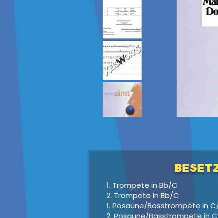
Beset
1. Trompete in Bb/C
2. Trompete in Bb/C
1. Posaune/Basstrompete in C
2. Posaune/Basstrompete in 