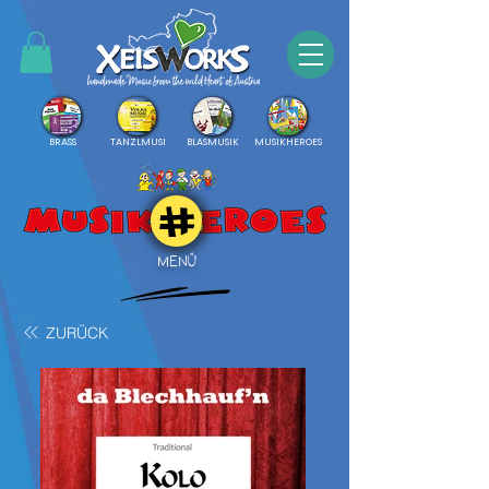
BRASS
TANZLMUSI
BLASMUSIK
MUSIKHEROES
MENÜ
ZURÜCK