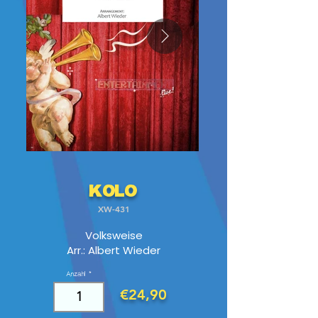
Kolo
XW-431
Volksweise
Arr.: Albert Wieder
Anzahl
€24,90