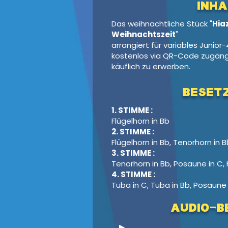
Inha
Das weihnachtliche Stück "
Hia
Weihnachtszeit
"
arrangiert für variables Junior-
kostenlos via QR-Code zugäng
käuflich zu erwerben.
Beset
1. STIMME :
Flügelhorn in Bb
2. STIMME :
Flügelhorn in Bb, Tenorhorn in B
3. STIMME :
Tenorhorn in Bb, Posaune in C, 
4. STIMME :
Tuba in C, Tuba in Bb, Posaune 
Audio-Be