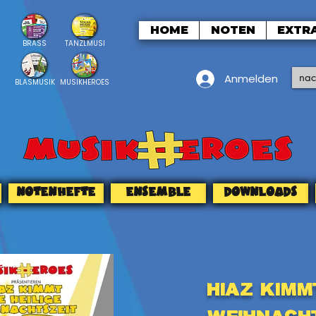
HOME
NOTEN
EXTR
BRASS
TANZLMUSI
Anmelden
BLASMUSIK
MUSIKHEROES
NOTENHEFTE
ENSEMBLE
DOWNLOADS
OAD
Hiaz kimmt