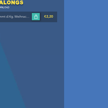
Alongs
WNLOAD
€2,20
Playalongs Jun4tett / Hiaz kimmt d.hlg. Weihnachtszeit