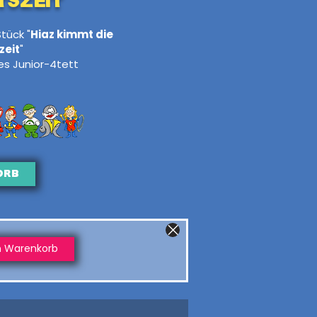
tszeit
tück "
Hiaz kimmt die
zeit
"
les Junior-4tett
orb
n Warenkorb