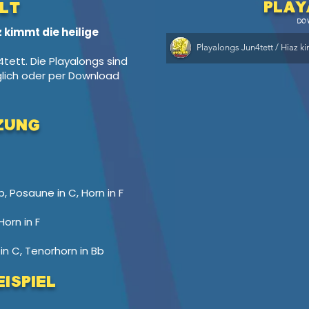
Pl
ay
lt
DO
z kimmt die heilige
4tett. Die Playalongs sind
lich oder per Download
zung
b, Posaune in C, Horn in F
Horn in F
in C, Tenorhorn in Bb
ispiel