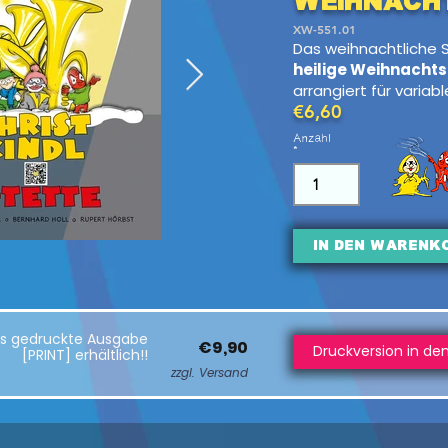
Weihnach
XW-551.01
Das weihnachtliche S
heilige Weihnachts
arrangiert für variab
€6,60
Anzahl
In den Warenk
als gedruckte Ausgabe
€9,90
Druckversion in de
[PRINT] erhältlich!!
zzgl. Versand