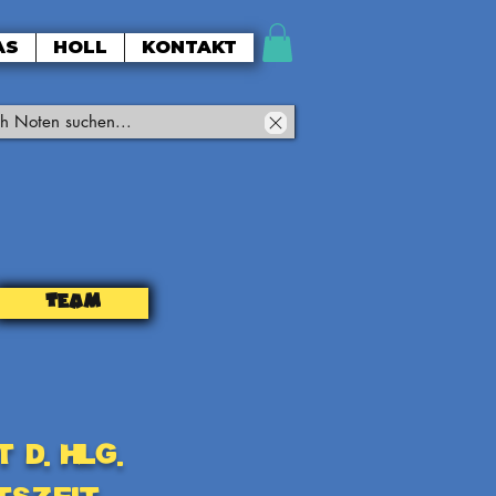
AS
HOLL
KONTAKT
TEAM
 d. hlg.