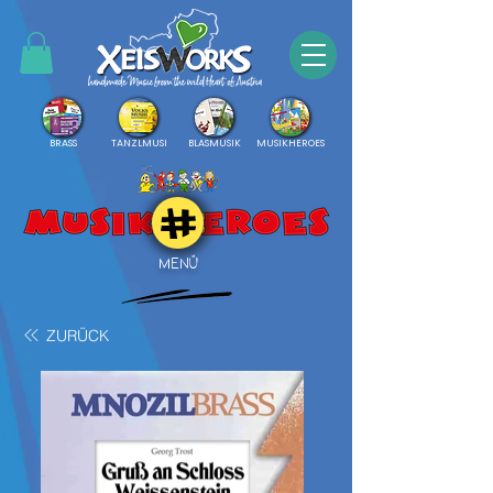
BRASS
TANZLMUSI
BLASMUSIK
MUSIKHEROES
MENÜ
ZURÜCK