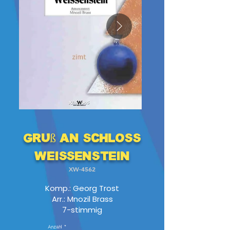
Gruß an Schloss
Weissenstein
XW-4562
Komp.: Georg Trost
Arr.: Mnozil Brass
7-stimmig
Anzahl