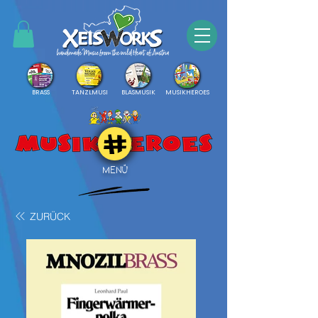
BRASS
TANZLMUSI
BLASMUSIK
MUSIKHEROES
MENÜ
ZURÜCK