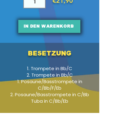
€21,90
In den Warenkorb
Besetzung
1. Trompete in Bb/C
2. Trompete in Bb/C
1. Posaune/Basstrompete in
C/Bb/F/Eb
2. Posaune/Basstrompete in C/Bb
Tuba in C/Bb/Eb
Audio-Beispiel
-01:04