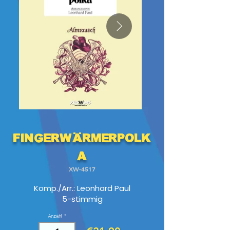
Fingerwärmerpolk
a
XW-4517
Komp./Arr.: Leonhard Paul
5-stimmig
Anzahl