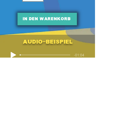
In den Warenkorb
Audio-Beispiel
-01:04
Titel-Liste
Zusatzstimmen
DOWNLOAD
Pl
ay
Alongs
DOWNLOAD