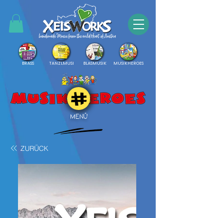
BRASS
TANZLMUSI
BLASMUSIK
MUSIKHEROES
MENÜ
ZURÜCK