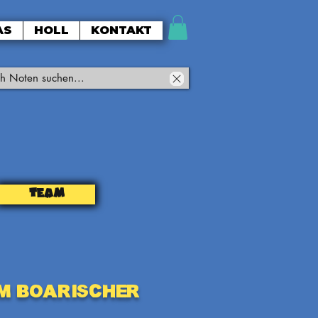
AS
HOLL
KONTAKT
TEAM
m Boarischer