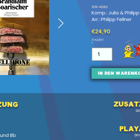
XW-4082
Komp.: Julia & Philipp
Arr.: Philipp Fellner
€24,90
Anzahl
In den Warenk
Zusat
zung
D
Pl
ay
 und Bb
DO