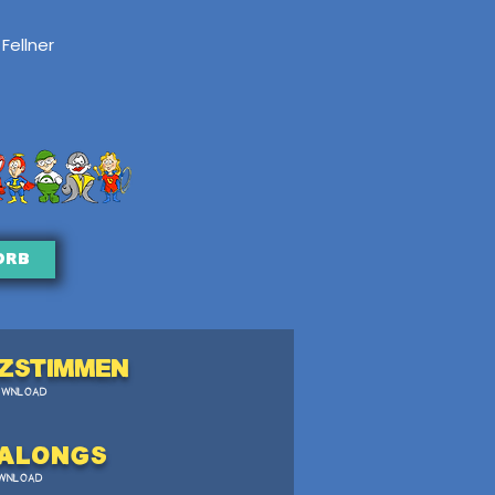
 Fellner
orb
zstimmen
OWNLOAD
Alongs
WNLOAD