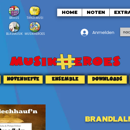
HOME
NOTEN
EXTR
BRASS
TANZLMUSI
Anmelden
BLASMUSIK
MUSIKHEROES
NOTENHEFTE
ENSEMBLE
DOWNLOADS
Brandlal