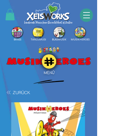
BRASS
TANZLMUSI
BLASMUSIK
MUSIKHEROES
MENÜ
ZURÜCK