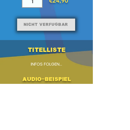
€24,90
Nicht verfügbar
Titelliste
INFOS FOLGEN...
Audio-Beispiel
-01:04
Titel-Liste
Zusatzstimmen
DOWNLOAD