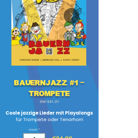
BauernJazz #1 -
Trompete
XW-541.01
Coole jazzige Lieder mit Playalongs
für Trompete oder Tenorhorn
Anzahl