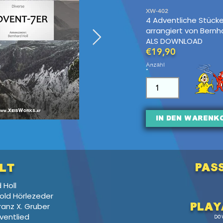
XW-402
4 Adventliche Stücke
arrangiert von Bernha
ALS DOWNLOAD
€19,90
Anzahl
In den Warenk
pas
lt
 Holl
pold Hörlezeder
Franz X. Gruber
Pl
ay
dventlied
DO