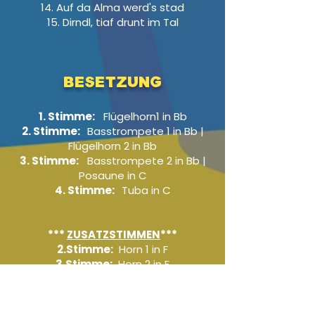
14. Auf da Alma werd's stad
15. Dirndl, tiaf drunt im Tal
BESETZUNG
1. Stimme:
Flügelhorn1 in Bb
2. Stimme:
Basstrompete 1 in Bb |
Flügelhorn 2 in Bb
3. Stimme:
Basstrompete 2 in Bb |
Posaune in C
4. Stimme:
Tuba in C
***
ZUSATZSTIMMEN
***
2.Stimme:
Horn 1 in F
3.Stimme:
Horn 2 in F
4.Stimme:
Tuba in Bb
(Violinschlüssel)