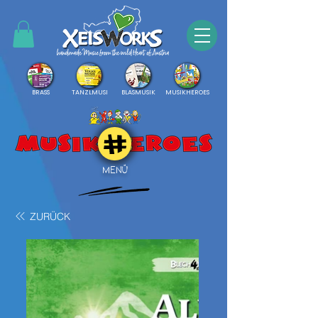
BRASS
TANZLMUSI
BLASMUSIK
MUSIKHEROES
MENÜ
ZURÜCK