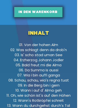
In den Warenkorb
INHALT
01. Von der hohen Alm
02. Was schlagt denn da drob'n
03. Is' scho stad uman See
04. Erzherzog Johann Jodler
05. Bald freut mi die Alma
06. Da Summa is aussi
07. Wia i bin auffi ganga
08. Schau, schau, wia's regna tuat
09. In die Berg bin i gern
10. Wann i auf d' Alma geh
11. Oh, wie schön ist's auf den Höhen
12. Wann's Rotkröpfei schreit
13. Wann du durchgehst durch's Tal