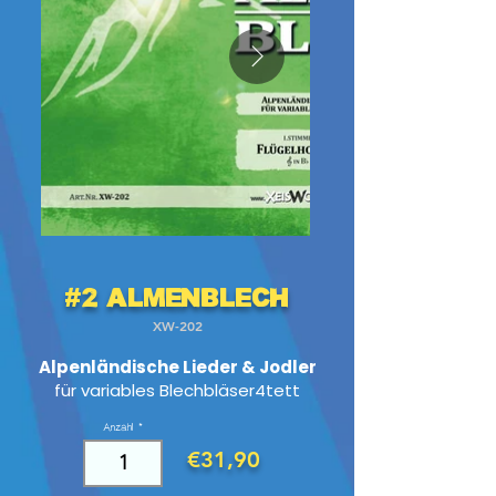
#2 AlmenBlech
XW-202
Alpenländische Lieder & Jodler
für variables Blechbläser4tett
Anzahl
€31,90