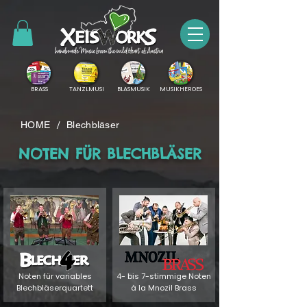
BRASS
TANZLMUSI
BLASMUSIK
MUSIKHEROES
/
HOME
Blechbläser
NOTEN FÜR BLECHBLÄSER
Noten für variables
4- bis 7-stimmige Noten
Blechbläserquartett
à la Mnozil Brass