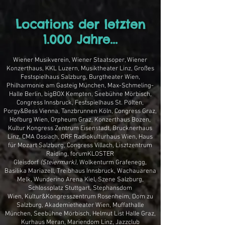
Locations der letzten
1.000 Jahre...
Wiener Musikverein, Wiener Staatsoper, Wiener
Konzerthaus, KKL Luzern, Musiktheater Linz, Großes
Festspielhaus Salzburg, Burgtheater Wien,
Philharmonie am Gasteig München, Max-Schmeling-
Halle Berlin, bigBOX Kempten, Seebühne Mörbisch,
Congress Innsbruck, Festspielhaus St. Pölten,
Porgy&Bess Vienna, Tanzbrunnen Köln, Congress Graz,
Hofburg Wien, Orpheum Graz, Konzerthaus Bozen,
Kultur Kongress Zentrum Eisenstadt,
Brucknerhaus
Linz, CMA Ossiach, ORF Radiokulturhaus Wien, Haus
für Mozart Salzburg, Congress Villach, Lisztzentrum
Raiding,
forumKLOSTER
Gleisdorf
(Steiermark)
,
Wolkenturm Grafenegg,
Basilika Mariazell, Treibhaus Innsbruck,
Wachauarena
Melk, Wunderino Arena Kiel,
Szene Salzburg,
Schlossplatz Stuttgart,
Stephansdom
Wien,
Kultur&Kongresszentrum Rosenheim, Dom zu
Salzburg, Akademietheater Wien, Muffathalle
München, Seebühne Mörbisch,
Helmut List Halle Graz,
Kurhaus Meran, Mariendom Linz, Jazzclub