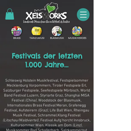
BRASS
TANZLMUSI
BLASMUSIK
MUSIKHEROES
Festivals der letzten
1.000 Jahre...
Schleswig Holstein Musikfestival, Festspielsommer
Mecklenburg Vorpommern, Tiroler Festspiele Erl,
Salzburger Festspiele, Seefestspiele Mörbisch, World
Band Festival Luzern, Styriarte Graz, Shanghai MISA
Festival
(China)
, Woodstock der Blasmusik,
Internationales Brass Festival Meran, Grafenegg
Festival, Aufsteirern
(Graz)
, Life Ball Wien, Rheingau
Musik Festival, Schrammel.Klang.Festival
(Litschau/Waldviertel)
, Festival Aufg'horcht Innsbruck,
Kultursommer Wien, Klassik am Dom
(Linz)
,
Musiksommer Bad Schallerbach, Salzkammergut