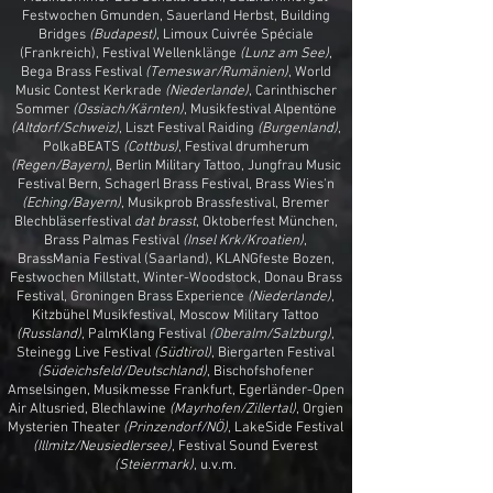
Festwochen Gmunden, Sauerland Herbst, Building
Bridges
(Budapest)
,
Limoux Cuivrée Spéciale
(Frankreich),
Festival Wellenklänge
(Lunz am See)
,
Bega Brass Festival
(Temeswar/Rumänien)
, World
Music Contest Kerkrade
(Niederlande)
, Carinthischer
Sommer
(Ossiach/Kärnten)
, Musikfestival Alpentöne
(Altdorf/Schweiz)
, Liszt Festival Raiding
(Burgenland)
,
PolkaBEATS
(Cottbus)
, Festival drumherum
(Regen/Bayern)
, Berlin Military Tattoo, Jungfrau Music
Festival Bern, Schagerl Brass Festival, Brass Wies'n
(Eching/Bayern)
, Musikprob Brassfestival, Bremer
Blechbläserfestival
dat brasst
, Oktoberfest München,
Brass Palmas Festival
(Insel Krk/Kroatien)
,
BrassMania Festival (Saarland),
KLANGfeste Bozen,
Festwochen Millstatt,
Winter-Woodstock, Donau Brass
Festival, Groningen Brass Experience
(Niederlande)
,
Kitzbühel Musikfestival, Moscow Military Tattoo
(Russland)
, PalmKlang Festival
(Oberalm/Salzburg)
,
Steinegg Live Festival
(Südtirol)
,
Biergarten Festival
(Südeichsfeld/Deutschland)
, Bischofshofener
Amselsingen, Musikmesse Frankfurt, Egerländer-Open
Air Altusried, Blechlawine
(Mayrhofen/Zillertal)
,
Orgien
Mysterien Theater
(Prinzendorf/NÖ)
,
LakeSide Festival
(Illmitz/Neusiedlersee)
, Festival Sound Everest
(Steiermark)
,
u.v.m.