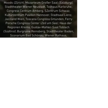
Moods
(Zürich)
, Mozarteum Großer Saal
(Salzburg)
,
Stadttheater Wiener Neustadt, Tollhaus Karlsruhe,
Congress Centrum Amberg, SZentrum Schwaz,
Kulturzentrum Pavillon Hannover, Stadtsaal Lienz,
Jazzland Wien, Toscana Congress Gmunden,
Ferry
Porsche Congress Center
(Zell am See)
,
Haus der
Regionen Krems, Gustav-Mahler-Saal Toblach
(Südtirol)
, Burgruine Reinsberg, Stadttheater Baden,
Sconarium Bad Schönau, Wiener Rathaus,
Stiftsbibliothek Admont, Sargfabrik Wien,
Kurfürstliches Palais Trier, Salzhof Freistadt, Alte
Feuerwache Mannheim, Theater am Spittelberg Wien,
Conservatoire de la Ville Luxembourg, Stadttheater
Gmunden, Stadthalle Deggendorf, KUGA
Großwarasdorf, Stadthalle Fürstenfeld,
u.v.m.
"Abgegraster" Alpenraum der letzten 1.000 Jahre...