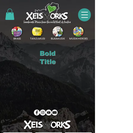
BRASS
TANZLMUSI
BLASMUSIK
MUSIKHEROES
Bold
Title