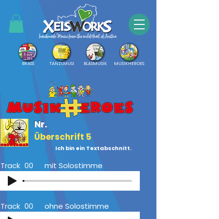
BRASS
TANZLMUSI
BLASMUSIK
MUSIKHEROES
Nr.
Überschrift 5
Ich bin ein Textabschnitt.
Track
00
mit Solostimme
Track
00
ohne Solostimme