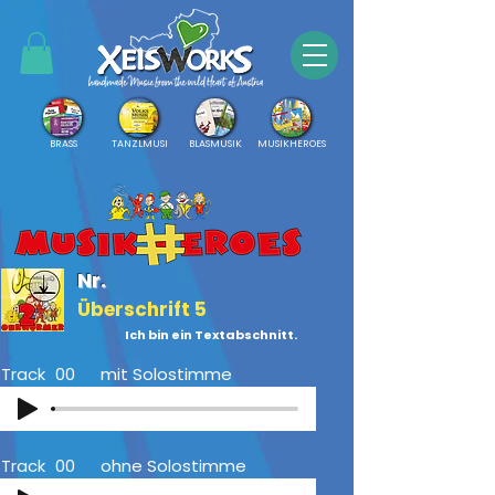
BRASS
TANZLMUSI
BLASMUSIK
MUSIKHEROES
Nr.
Überschrift 5
Ich bin ein Textabschnitt.
Track
00
mit Solostimme
Track
00
ohne Solostimme