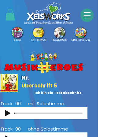
BRASS
TANZLMUSI
BLASMUSIK
MUSIKHEROES
Nr.
Überschrift 5
Ich bin ein Textabschnitt.
Track
00
mit Solostimme
Track
00
ohne Solostimme