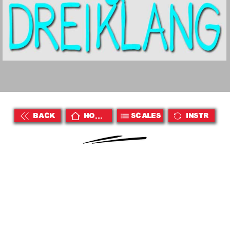
BACK
HOME
Scales
Instr