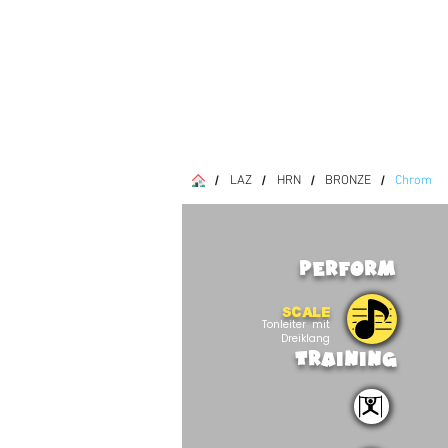
LAZ
HRN
BRONZE
Chrom
/
/
/
/
PERFORM
SCALE
Tonleiter mit
Dreiklang
TRAINING