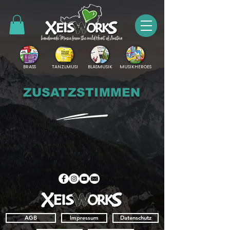
BRASS
TANZLMUSI
BLASMUSIK
MUSIKHEROES
ZUSATZSTIMMEN
AGB
Impressum
Datenschutz