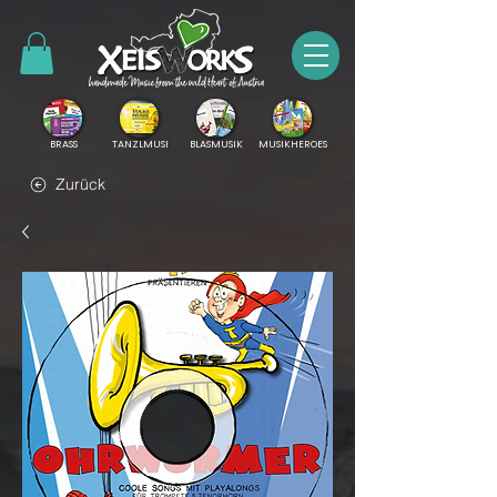
BRASS
TANZLMUSI
BLASMUSIK
MUSIKHEROES
Zurück