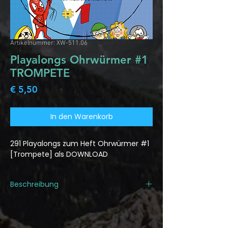
Artikelnummer: XW-511.06
Playalongs Ohrwürmer #1
TROMPETE
Preis
€ 5,50
In den Warenkorb
291 Playalongs zum Heft Ohrwürmer #1
[Trompete] als DOWNLOAD
Beschreibung
Playalongs zu allen 97 Liedern
des Hefts "Ohrwürmer #1" für
Trompete.