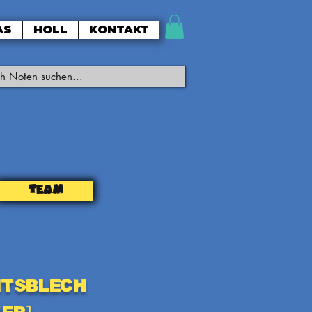
AS
HOLL
KONTAKT
TEAM
itsBlech