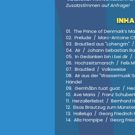
Zusatzstimmen auf Anfrage!
Inha
01. The Prince of Denmark’s M
02. Prelude / Marc-Antoine C
03. Brautlied aus "Lohengrin"
04. Air / Johann Sebastian B
05. In Gedanken bin i bei dir /
06. Hochzeitsmarsch / Felix 
07. Brautlied / Volksweise
08. Air aus der "Wassermusik S
Händel
09. Gernhåbn tuat guat / Hed
10. Ave Maria / Franz Schuber
11. Herzallerliebst / Bernhard H
12. Elsas Brautzug zum Münst
13. Halleluja / Georg Friedrich
14. Alla Hornpipe / Georg Frie