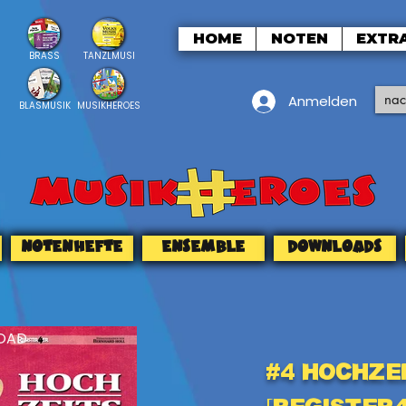
HOME
NOTEN
EXTR
BRASS
TANZLMUSI
Anmelden
BLASMUSIK
MUSIKHEROES
NOTENHEFTE
ENSEMBLE
DOWNLOADS
OAD
#4 Hochze