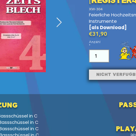
[Register4
XW-304
Feierliche Hochzeitsm
Instrumente
[als Download]
€31,90
Anzahl
Nicht verfüg
pas
zung
 Bassschüssel in C
 Bassschüssel in C
, Bassschüssel in C
Pl
ay
, Bassschüssel in C
DO