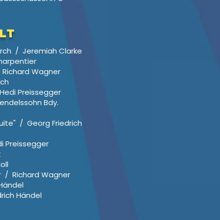
lt
arch / Jeremiah Clarke
harpentier
 / Richard Wagner
ach
 Hedi Preissegger
Mendelssohn Bdy.
uite" / Georg Friedrich
i Preissegger
t
oll
er / Richard Wagner
 Händel
drich Händel