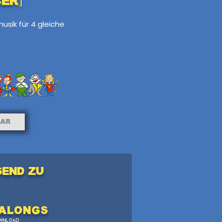
er]
usik für 4 gleiche
bar
send zu
Alongs
WNLOAD