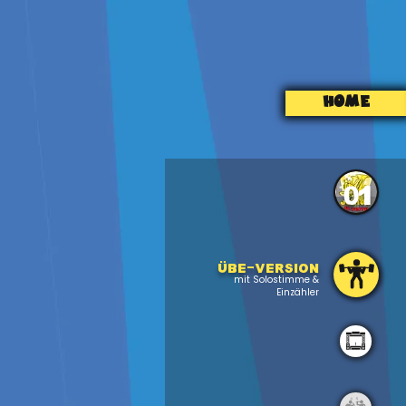
HOME
01
Übe-version
mit Solostimme &
Einzähler