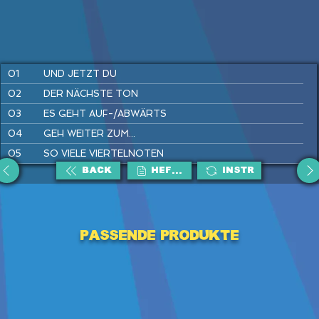
01
UND JETZT DU
02
DER NÄCHSTE TON
03
ES GEHT AUF-/ABWÄRTS
04
GEH WEITER ZUM...
05
SO VIELE VIERTELNOTEN
BACK
HEFTE
Instr
06
AUF ZU DEN OHRWÜRMERN
07
IST EIN MANN IN' BRUNNEN G'FALLEN
08
WIRLE, WARLE, WAS IST DAS
Passende Produkte