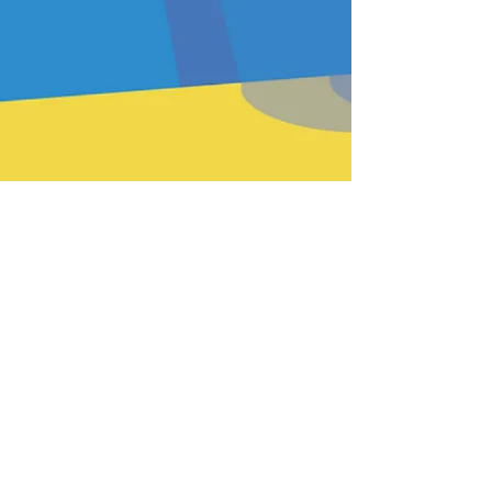
PREV
BACK
HOME
HEFTE
INSTR
NEXT
Passende Produkte