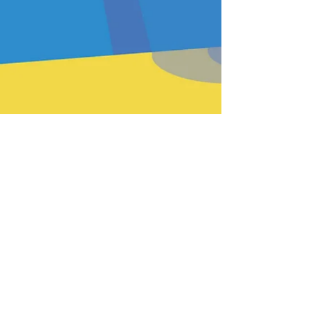
PREV
BACK
HOME
HEFTE
INSTR
NEXT
Passende Produkte